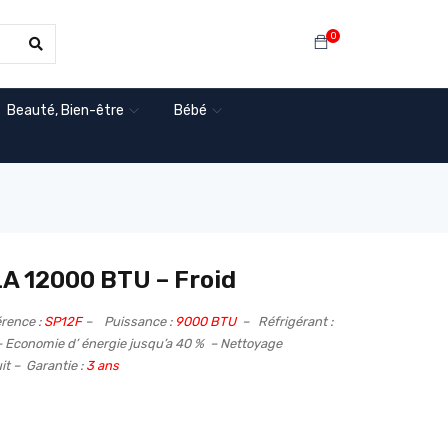
0
Beauté, Bien-être
Bébé
A 12000 BTU – Froid
rence :
SP12F
– Puissance :
9000 BTU
– Réfrigérant :
 Economie d’ énergie jusqu’a 40 % – Nettoyage
t – Garantie :
3 ans