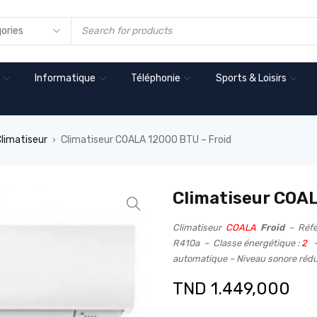
Informatique
Téléphonie
Sports & Loisirs
limatiseur
Climatiseur COALA 12000 BTU – Froid
›
Climatiseur COAL
Climatiseur
COALA
Froid
– Réfé
R410a – Classe énergétique :
2
–
automatique – Niveau sonore rédui
TND
1.449,000