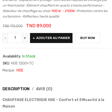
un thermostat -Élément chauffant en quartz à haute performance -
Sélecteur de chauffage au choix
900 W – 2100W
-Protection contre les
surtensions -Réflecteur haute qualité
TND
89,000
TND
110,000
AJOUTER AU PANIER
BUY NOW
Availability:
In Stock
SKU:
HGE 1200+TC
Marque :
HGE
DESCRIPTION
AVIS (0)
CHAUFFAGE ELECTRIQUE HGE – Confort et Efficacité à la
Maison